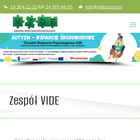
24 364-22-22
lub
24 365-66-55
vide@videspzoo.pl
Zespół VIDE