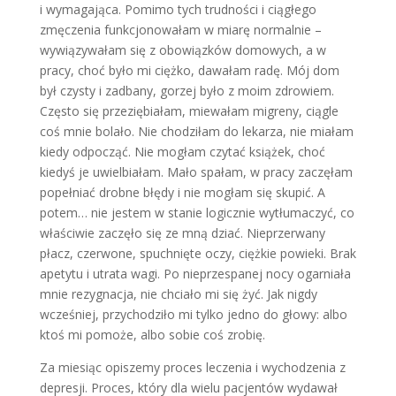
i wymagająca. Pomimo tych trudności i ciągłego
zmęczenia funkcjo­nowałam w miarę normalnie –
wywią­zywałam się z obowiązków domowych, a w
pracy, choć było mi ciężko, dawa­łam radę. Mój dom
był czysty i zadbany, gorzej było z moim zdrowiem.
Często się przeziębiałam, miewałam migreny, ciągle
coś mnie bolało. Nie chodziłam do lekarza, nie miałam
kiedy odpocząć. Nie mogłam czytać książek, choć
kiedyś je uwielbiałam. Mało spałam, w pracy zaczęłam
popełniać drobne błędy i nie mogłam się skupić. A
potem… nie jestem w stanie logicznie wytłumaczyć, co
wła­ściwie zaczęło się ze mną dziać. Nieprze­rwany
płacz, czerwone, spuchnięte oczy, ciężkie powieki. Brak
apetytu i utrata wagi. Po nieprzespanej nocy ogarniała
mnie rezygnacja, nie chciało mi się żyć. Jak nigdy
wcześniej, przychodziło mi tyl­ko jedno do głowy: albo
ktoś mi pomoże, albo sobie coś zrobię.
Za miesiąc opiszemy proces leczenia i wychodzenia z
depresji. Proces, który dla wielu pacjentów wydawał