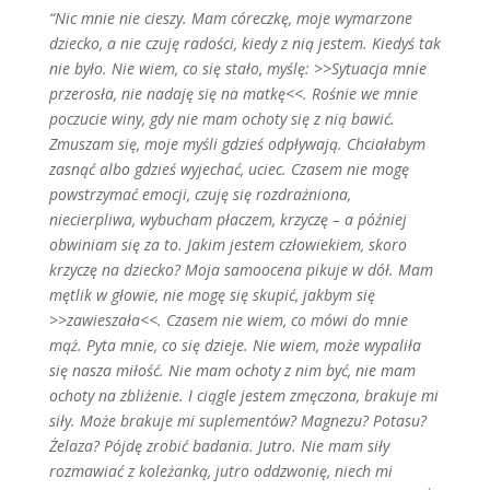
“Nic mnie nie cie­szy. Mam có­reczkę, moje wymarzone
dziecko, a nie czuję radości, kiedy z nią je­stem. Kiedyś tak
nie było. Nie wiem, co się stało, myślę: >>Sytuacja mnie
prze­rosła, nie nadaję się na matkę<<. Rośnie we mnie
poczucie winy, gdy nie mam ochoty się z nią bawić.
Zmuszam się, moje myśli gdzieś odpływają. Chciała­bym
zasnąć albo gdzieś wyjechać, uciec. Czasem nie mogę
powstrzymać emocji, czuję się rozdrażniona,
niecierpliwa, wybucham płaczem, krzyczę – a póź­niej
obwiniam się za to. Jakim jestem człowiekiem, skoro
krzyczę na dziecko? Moja samoocena pikuje w dół. Mam
mętlik w głowie, nie mogę się skupić, jakbym się
>>zawieszała<<. Czasem nie wiem, co mówi do mnie
mąż. Pyta mnie, co się dzieje. Nie wiem, może wy­paliła
się nasza miłość. Nie mam ochoty z nim być, nie mam
ochoty na zbliże­nie. I ciągle jestem zmęczona, brakuje mi
siły. Może brakuje mi suplementów? Magnezu? Potasu?
Żelaza? Pójdę zrobić badania. Jutro. Nie mam siły
rozmawiać z koleżanką, jutro oddzwonię, niech mi