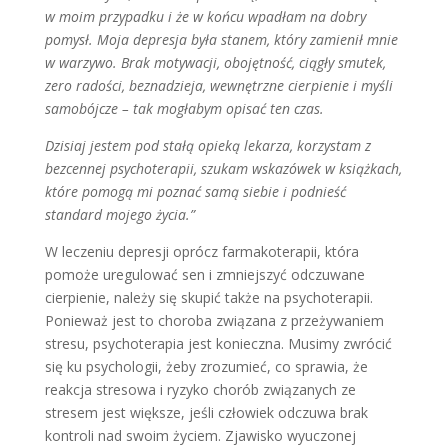
w moim przypadku i że w końcu wpa­dłam na dobry
pomysł. Moja depre­sja była stanem, który zamienił mnie
w warzywo. Brak motywacji, obojęt­ność, ciągły smutek,
zero radości, bez­nadzieja, wewnętrzne cierpienie i myśli
samobójcze – tak mogłabym opisać ten czas.
Dzisiaj jestem pod stałą opieką lekarza, korzystam z
bezcennej psychoterapii, szukam wskazówek w książkach,
które pomogą mi poznać samą siebie i pod­nieść
standard mojego życia.”
W leczeniu depresji oprócz farmako­terapii, która
pomoże uregulować sen i zmniejszyć odczuwane
cierpienie, należy się skupić także na psychotera­pii.
Ponieważ jest to choroba związa­na z przeżywaniem
stresu, psychote­rapia jest konieczna. Musimy zwrócić
się ku psychologii, żeby zrozumieć, co sprawia, że
reakcja stresowa i ryzyko chorób związanych ze
stresem jest większe, jeśli człowiek odczuwa brak
kontroli nad swoim życiem. Zjawisko wyuczonej