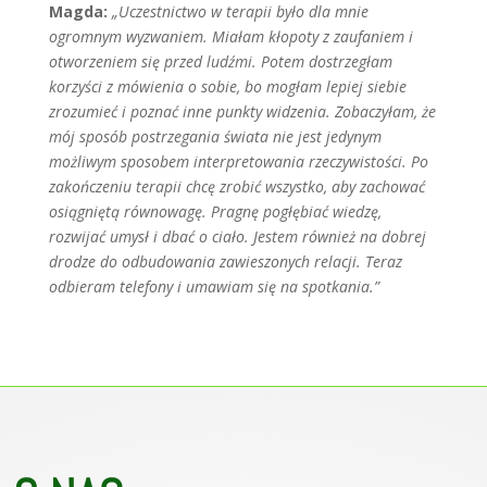
Magda:
„Uczestnictwo w terapii było dla mnie
ogromnym wyzwaniem. Mia­łam kłopoty z zaufaniem i
otworzeniem się przed ludźmi. Potem dostrzegłam
korzyści z mówienia o sobie, bo mo­głam lepiej siebie
zrozumieć i poznać inne punkty widzenia. Zobaczyłam, że
mój sposób postrzegania świata nie jest jedynym
możliwym sposobem interpre­towania rzeczywistości. Po
zakończe­niu terapii chcę zrobić wszystko, aby zachować
osiągniętą równowagę. Pra­gnę pogłębiać wiedzę,
rozwijać umysł i dbać o ciało. Jestem również na dobrej
drodze do odbudowania zawieszonych relacji. Teraz
odbieram telefony i uma­wiam się na spotkania.”