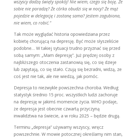
wszyscy dadzą święty spokój! Nie wiem, czego się boję. Że
sobie nie poradzę? Że córka obudzi się w nocy? Że mąż
poje­dzie w delegację i zostanę sama? Jestem zagubiona,
nie wiem, co robić.”
Tak może wyglądać historia opowiedzia­na przez
kobietę chorującą na depresję. Być może słyszeliście
podobne… W ta­kiej sytuacji trudno przyznać się przed
sobą samym: „Mam depresję”. Już prę­dzej osoby z
najbliższego otoczenia za­stanowią się, co się dzieje
lub zapytają, co się stało. Czują się bezradni, widzą, ze
coś jest nie tak, ale nie wiedzą, jak pomóc.
Depresja to niezwykle powszechna cho­roba. Według
statystyk średnio 15 proc. wszystkich ludzi zachoruje
na depresję w jakimś momencie życia. WHO podaje,
że depresja jest obecnie czwartą przy­czyną
inwalidztwa na świecie, a w roku 2025 – będzie drugą.
Terminu „depresja” używamy wszyscy, wręcz
powszechnie. W mowie potocz­nej określamy nim stan,