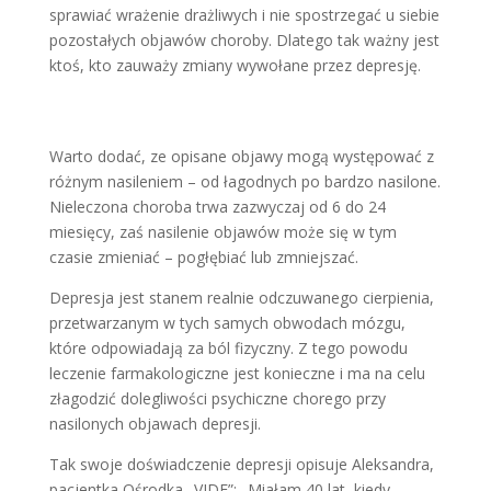
sprawiać wraże­nie drażliwych i nie spostrzegać u siebie
pozostałych objawów choroby. Dlatego tak ważny jest
ktoś, kto zauważy zmiany wywołane przez depresję.
Warto dodać, ze opisane objawy mogą występować z
różnym nasileniem – od ła­godnych po bardzo nasilone.
Nieleczo­na choroba trwa zazwyczaj od 6 do 24
miesięcy, zaś nasilenie objawów może się w tym
czasie zmieniać – pogłę­biać lub zmniejszać.
Depresja jest stanem realnie odczuwanego cierpienia,
przetwa­rzanym w tych samych obwodach mózgu,
które odpowiadają za ból fizycz­ny. Z tego powodu
leczenie farmakologiczne jest konieczne i ma na celu
złagodzić dolegliwości psy­chiczne chorego przy
nasilonych obja­wach depresji.
Tak swoje doświadczenie depresji opi­suje Aleksandra,
pacjentka Ośrodka „VIDE”: „Miałam 40 lat, kiedy