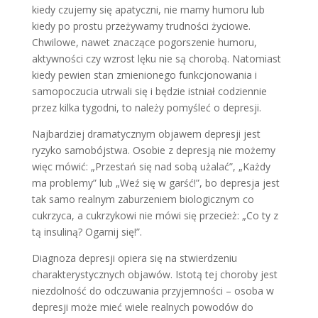
kiedy czujemy się apatyczni, nie mamy humoru lub
kiedy po prostu przeżywamy trudności życiowe.
Chwilowe, nawet znaczące pogorszenie humoru,
aktywności czy wzrost lęku nie są chorobą. Natomiast
kiedy pewien stan zmienionego funk­cjonowania i
samopoczucia utrwali się i będzie istniał codziennie
przez kilka tygodni, to należy pomyśleć o depresji.
Najbardziej dramatycznym objawem depresji jest
ryzyko samobójstwa. Oso­bie z depresją nie możemy
więc mówić: „Przestań się nad sobą użalać”, „Każdy
ma problemy” lub „Weź się w garść!”, bo depresja jest
tak samo realnym za­burzeniem biologicznym co
cukrzyca, a cukrzykowi nie mówi się przecież: „Co ty z
tą insuliną? Ogarnij się!”.
Diagnoza depresji opiera się na stwier­dzeniu
charakterystycznych objawów. Istotą tej choroby jest
niezdolność do odczuwania przyjemności – osoba w
de­presji może mieć wiele realnych powo­dów do