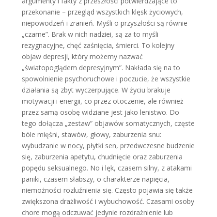
argumenty i fakty z prze­szłości potwierdzające to
przekonanie – przegląd wszystkich klęsk życiowych,
nie­powodzeń i zranień. Myśli o przyszłości są równie
„czarne”. Brak w nich nadziei, są za to myśli
rezygnacyjne, chęć zaśnięcia, śmierci. To kolejny
objaw depresji, który możemy nazwać
„światopoglądem de­presyjnym”. Nakłada się na to
spowolnie­nie psychoruchowe i poczucie, że wszyst­kie
działania są zbyt wyczerpujące. W ży­ciu brakuje
motywacji i energii, co przez otoczenie, ale również
przez samą osobę widziane jest jako lenistwo. Do
tego do­łącza „zestaw” objawów somatycznych, częste
bóle mięśni, stawów, głowy, za­burzenia snu:
wybudzanie w nocy, płytki sen, przedwczesne budzenie
się, zabu­rzenia apetytu, chudnięcie oraz zaburze­nia
popędu seksualnego. No i lęk, cza­sem silny, z atakami
paniki, czasem słab­szy, o charakterze napięcia,
niemożności rozluźnienia się. Często pojawia się także
zwiększona drażliwość i wybuchowość. Czasami osoby
chore mogą odczuwać je­dynie rozdrażnienie lub