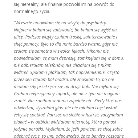
się niere­alny, ale finalnie pozwolił im na powrót do
normalnego życia.
“Wreszcie umówi­łam się na wizy­tę do psychiatry.
Najpierw bałam się zadzwonić, bo bałam się wyjść na
ulicę. Podczas wizyty czułam troskę, zainteresowanie i
chęć pomocy. Było to dla mnie bardzo ważne, gdyż nie
czułam się samotna w swoich lę­kach. Nikomu nie
powiedziałam, że mam depresję, zamknęłam się w domu,
nie odbierałam telefonów, nie chciałam się z nikim
widzieć. Spałam i płakałam, tak naprzemiennie. Często
przez sen czułam ból biodra, ale znosiłam to, bo nie
miałam siły przekręcić się na drugi bok. Nie myłam się.
Czułam nieprzy­jemny zapach, ale nic z tym nie mogłam
zrobić. Nie robiłam w domu zupełnie nic. Kiedy ktoś nas
odwiedzał, słysza­łam głos, ale nie miałam chęci wstać,
żeby się spotkać. Patrząc na siebie w lustrze, zaczynałam
płakać – w od­biciu widziałam miernotę, która ponosi
jedynie porażki. Myślałam, że jeśli po­wiem, że chcę sobie
odebrać życie, to inni odpowiedzą, że to bardzo rozsądne