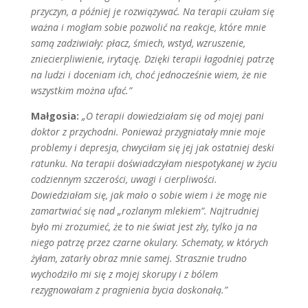
przyczyn, a później je rozwiązywać. Na terapii czułam się
ważna i mogłam sobie pozwolić na reakcje, które mnie
samą zadziwiały: płacz, śmiech, wstyd, wzruszenie,
zniecierpliwienie, irytację. Dzięki terapii łagodniej patrzę
na lu­dzi i doceniam ich, choć jednocześnie wiem, że nie
wszystkim można ufać.”
Małgosia:
„O terapii dowiedziałam się od mojej pani
doktor z przychod­ni. Ponieważ przygniatały mnie moje
problemy i depresja, chwyciłam się jej jak ostatniej deski
ratunku. Na terapii doświadczyłam niespotykanej w życiu
codziennym szczerości, uwagi i cierpli­wości.
Dowiedziałam się, jak mało o so­bie wiem i że mogę nie
zamartwiać się nad „rozlanym mlekiem”. Najtrudniej
było mi zrozumieć, że to nie świat jest zły, tylko ja na
niego patrzę przez czar­ne okulary. Schematy, w których
żyłam, zatarły obraz mnie samej. Strasznie trudno
wychodziło mi się z mojej sko­rupy i z bólem
rezygnowałam z pragnie­nia bycia doskonałą.”