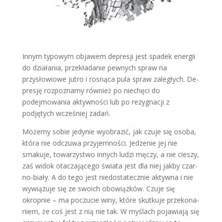
Innym typowym objawem depresji jest spadek energii
do działania, przekłada­nie pewnych spraw na
przysłowiowe ju­tro i rosnąca pula spraw zaległych. De­
presję rozpoznamy również po niechęci do
podejmowania aktywności lub po rezygnacji z
podjętych wcześniej zadań.
Możemy sobie jedynie wyobrazić, jak czuje się osoba,
która nie odczuwa przyjemności. Jedze­nie jej nie
smakuje, towarzystwo innych ludzi męczy, a nie cieszy,
zaś widok otaczającego świata jest dla niej jakby czar­
no-biały. A do tego jest niedostatecznie aktywna i nie
wywiązuje się ze swo­ich obowiązków. Czuje się
okropnie – ma poczucie winy, które skutkuje przekona­
niem, że coś jest z nią nie tak. W myślach pojawiają się