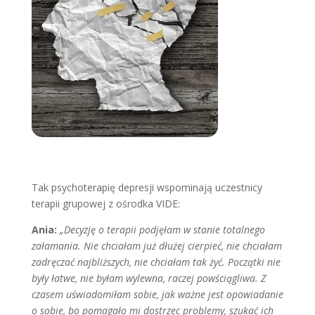
Tak psychoterapię depresji wspominają uczestnicy
terapii grupowej z ośrodka VIDE:
Ania:
„Decyzję o terapii podjęłam w stanie totalnego
załamania. Nie chciałam już dłużej cierpieć, nie chcia­łam
zadręczać najbliższych, nie chcia­łam tak żyć. Początki nie
były łatwe, nie byłam wylewna, raczej powściągli­wa. Z
czasem uświadomiłam sobie, jak ważne jest opowiadanie
o sobie, bo po­magało mi dostrzec problemy, szukać ich