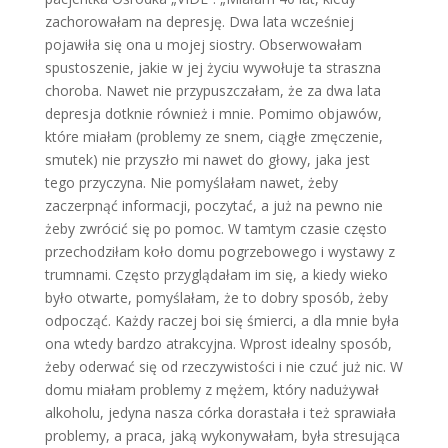
zachoro­wałam na depresję. Dwa lata wcześniej
pojawiła się ona u mojej siostry. Obser­wowałam
spustoszenie, jakie w jej życiu wywołuje ta straszna
choroba. Nawet nie przypuszczałam, że za dwa lata
de­presja dotknie również i mnie. Pomimo objawów,
które miałam (problemy ze snem, ciągłe zmęczenie,
smutek) nie przyszło mi nawet do głowy, jaka jest
tego przyczyna. Nie pomyślałam nawet, żeby
zaczerpnąć informacji, poczytać, a już na pewno nie
żeby zwrócić się po pomoc. W tamtym czasie często
prze­chodziłam koło domu pogrzebowego i wystawy z
trumnami. Często przyglą­dałam im się, a kiedy wieko
było otwarte, pomyślałam, że to dobry sposób, żeby
odpocząć. Każdy raczej boi się śmierci, a dla mnie była
ona wtedy bardzo atrak­cyjna. Wprost idealny sposób,
żeby ode­rwać się od rzeczywistości i nie czuć już nic. W
domu miałam problemy z mężem, który nadużywał
alkoholu, jedyna nasza córka dorastała i też sprawiała
proble­my, a praca, jaką wykonywałam, była stresująca