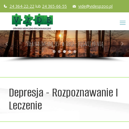
24 364-22-22
lub
24 365-66-55
vide@videspzoo.pl
Depresja - Rozpoznawanie I
Leczenie