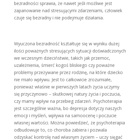
bezradności sprawia, że nawet jeśli możliwe jest
zapanowanie nad stresującymi zdarzeniami, czło­wiek
czuje się bezradny i nie podejmu­je działania.
Wyuczona bezradność kształtuje się w wyniku dużej
ilości poważnych stre­sujących sytuacji doświadczonych
we wczesnym dzieciństwie, takich jak przemoc,
uzależnienia, śmierć kogoś bliskiego czy poważne
problemy prze­żywane przez rodzinę, na które dziecko
nie miało wpływu. Jest to całkowicie zrozumiałe,
ponieważ właśnie w pierw­szych latach życia uczymy
się przyczy­nowo – skutkowej natury życia i poczu­cia,
czy mamy wpływ na przebieg zda­rzeń. Psychoterapia
jest szczególnie ważna, bo depresja dotyczy naszych
emocji i myśleń, wpływa na samooce­nę i poczucie
własnej wartości. Można powiedzieć, że psychoterapia
odbudo­wuje to, co choroba zabiera i pozwala
odzyskać kontrolę nad własnym życiem – uczy sięgać