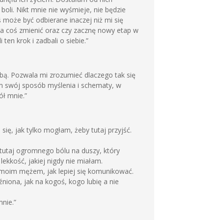
boli. Nikt mnie nie wyśmieje, nie będzie
 może być odbierane inaczej niż mi się
ała coś zmienić oraz czy zacznę nowy etap w
ten krok i zadbali o siebie.”
obą. Pozwala mi zrozumieć dlaczego tak się
am swój sposób myślenia i schematy, w
ół mnie.”
ię, jak tylko mogłam, żeby tutaj przyjść.
 tutaj ogromnego bólu na duszy, który
lekkość, jakiej nigdy nie miałam.
z moim mężem, jak lepiej się komunikować.
źniona, jak na kogoś, kogo lubię a nie
nie.”