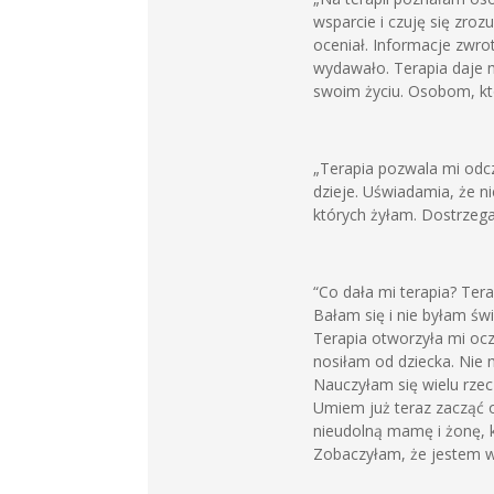
wsparcie i czuję się zroz
oceniał. Informacje zwro
wydawało. Terapia daje m
swoim życiu. Osobom, któr
„Terapia pozwala mi odcz
dzieje. Uświadamia, że n
których żyłam. Dostrzega
“Co dała mi terapia? Ter
Bałam się i nie byłam ś
Terapia otworzyła mi ocz
nosiłam od dziecka. Nie m
Nauczyłam się wielu rzec
Umiem już teraz zacząć od
nieudolną mamę i żonę, k
Zobaczyłam, że jestem w