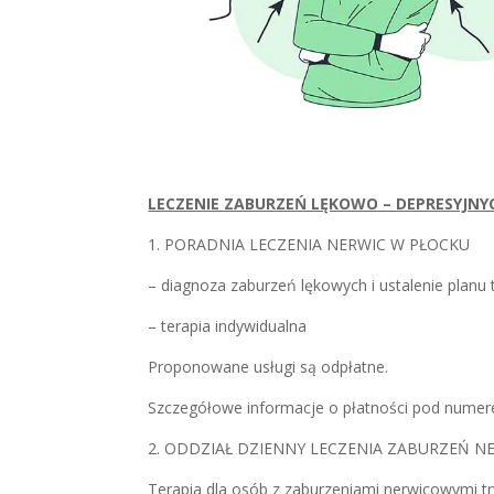
LECZENIE ZABURZEŃ LĘKOWO – DEPRESYJNY
1. PORADNIA LECZENIA NERWIC W PŁOCKU
– diagnoza zaburzeń lękowych i ustalenie planu t
– terapia indywidualna
Proponowane usługi są odpłatne.
Szczegółowe informacje o płatności pod num
2. ODDZIAŁ DZIENNY LECZENIA ZABURZEŃ 
Terapia dla osób z zaburzeniami nerwicowymi t