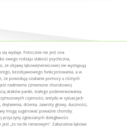
m się wydaje. Potocznie nie jest ona
ko swego rodzaju słabość psychiczna,
o, ze objawy lękowe(nerwicowe) nie występują
obrego, bezobjawowego funkcjonowania, a w
iwe, że powodują szukanie pomocy u różnych
h jest nadmierne (zmienione chorobowo)
acią ataków paniki, stałego podenerwowania,
 przymusowych czynności, wstydu w sytuacjach
, drętwienia, drżenia, zawroty głowy, duszności,
bjawy mogą sugerować poważne choroby.
j przyczyny zgłaszanych dolegliwości.
o jest „to na tle nerwowym”. Zaburzenia lękowe