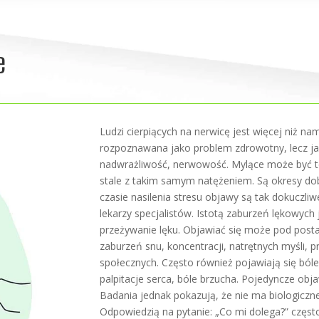
e
Ludzi cierpiących na nerwicę jest więcej niż na
rozpoznawana jako problem zdrowotny, lecz ja
nadwrażliwość, nerwowość. Mylące może być t
stale z takim samym natężeniem. Są okresy d
czasie nasilenia stresu objawy są tak dokuczl
lekarzy specjalistów. Istotą zaburzeń lękowyc
przeżywanie lęku. Objawiać się może pod post
zaburzeń snu, koncentracji, natrętnych myśli,
społecznych. Często również pojawiają się bóle
palpitacje serca, bóle brzucha. Pojedyncze o
Badania jednak pokazują, że nie ma biologiczne
Odpowiedzią na pytanie: „Co mi dolega?” częst