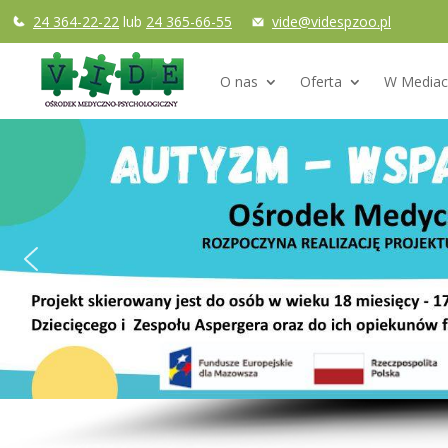
24 364-22-22
lub
24 365-66-55
vide@videspzoo.pl
O nas
Oferta
W Mediac