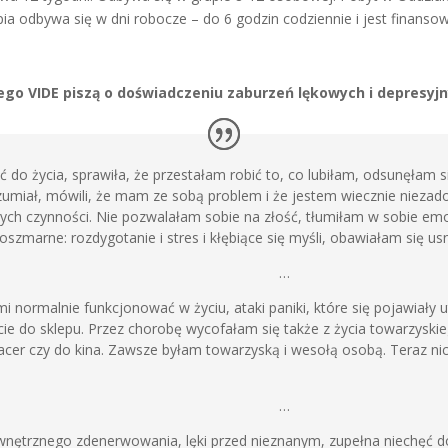
apia odbywa się w dni robocze – do 6 godzin codziennie i jest finans
go VIDE piszą o doświadczeniu zaburzeń lękowych i depresyjn
ć do życia, sprawiła, że przestałam robić to, co lubiłam, odsunęłam
ozumiał, mówili, że mam ze sobą problem i że jestem wiecznie nieza
ych czynności. Nie pozwalałam sobie na złość, tłumiłam w sobie em
szmarne: rozdygotanie i stres i kłębiące się myśli, obawiałam się usn
…
i normalnie funkcjonować w życiu, ataki paniki, które się pojawiały
ście do sklepu. Przez chorobę wycofałam się także z życia towarzysk
pacer czy do kina. Zawsze byłam towarzyską i wesołą osobą. Teraz nic
…
nętrznego zdenerwowania, lęki przed nieznanym, zupełna niechęć d