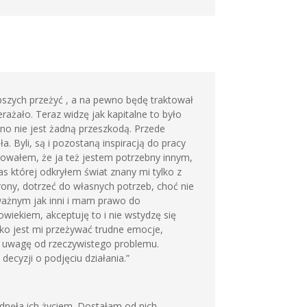
pszych przeżyć , a na pewno będę traktował
żało. Teraz widzę jak kapitalne to było
no nie jest żadną przeszkodą. Przede
a. Byli, są i pozostaną inspiracją do pracy
owałem, że ja też jestem potrzebny innym,
s której odkryłem świat znany mi tylko z
strony, dotrzeć do własnych potrzeb, choć nie
ważnym jak inni i mam prawo do
wiekiem, akceptuję to i nie wstydzę się
żko jest mi przeżywać trudne emocje,
ą uwagę od rzeczywistego problemu.
cyzji o podjęciu działania.”
dnęła ich życiem. Dostałam od nich