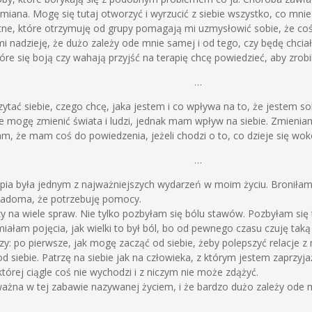
umiana. Mogę się tutaj otworzyć i wyrzucić z siebie wszystko, co mnie 
tne, które otrzymuję od grupy pomagają mi uzmysłowić sobie, że coś
i nadzieję, że dużo zależy ode mnie samej i od tego, czy będę chci
e się boją czy wahają przyjść na terapię chcę powiedzieć, aby zrobili 
…
ytać siebie, czego chcę, jaka jestem i co wpływa na to, że jestem s
ie mogę zmienić świata i ludzi, jednak mam wpływ na siebie. Zmieni
m, że mam coś do powiedzenia, jeżeli chodzi o to, co dzieje się wok
…
apia była jednym z najważniejszych wydarzeń w moim życiu. Broniłam s
wiadoma, że potrzebuję pomocy.
y na wiele spraw. Nie tylko pozbyłam się bólu stawów. Pozbyłam się
iałam pojęcia, jak wielki to był ból, bo od pewnego czasu czuję taką 
zy: po pierwsze, jak mogę zacząć od siebie, żeby polepszyć relacje 
 siebie. Patrzę na siebie jak na człowieka, z którym jestem zaprzyja
tórej ciągle coś nie wychodzi i z niczym nie może zdążyć.
ażna w tej zabawie nazywanej życiem, i że bardzo dużo zależy ode m