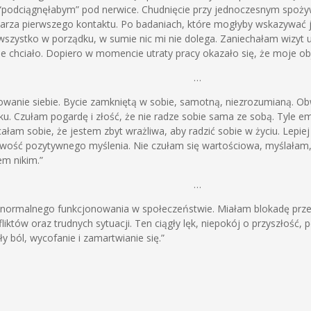
 “podciągnęłabym” pod nerwice. Chudnięcie przy jednoczesnym spożyw
karza pierwszego kontaktu. Po badaniach, które mogłyby wskazywać 
t wszystko w porządku, w sumie nic mi nie dolega. Zaniechałam wizyt u
ę nie chciało. Dopiero w momencie utraty pracy okazało się, że moje 
…
owanie siebie. Bycie zamkniętą w sobie, samotną, niezrozumianą. Ob
nku. Czułam pogardę i złość, że nie radze sobie sama ze sobą. Tyl
łam sobie, że jestem zbyt wrażliwa, aby radzić sobie w życiu. Lepiej
iwość pozytywnego myślenia. Nie czułam się wartościowa, myślałam, 
em nikim.”
…
normalnego funkcjonowania w społeczeństwie. Miałam blokadę prze
fliktów oraz trudnych sytuacji. Ten ciągły lęk, niepokój o przyszłość
ły ból, wycofanie i zamartwianie się.”