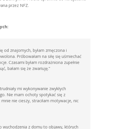
owana przez NFZ.
ych:
 się od znajomych, byłam zmęczona i
dowolona. Próbowałam na siłę się uśmiechać
ocje. Czasami byłam rozdrażniona zupełnie
ąć, bałam się że zwariuję.”
 utrudniały mi wykonywanie zwykłych
iego. Nie mam ochoty spotykać się z
 mnie nie cieszy, straciłam motywacje, nic
o wychodzenia z domu to objawy, których