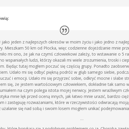
ówią:
jako jeden z najlepszych okresów w moim życiu i jako jedno z najle
 Mieszkam 50 km od Płocka, więc codzienne dojeżdżanie mnie przera
ło mi ono, że jak na czymś człowiekowi zależy, to wstawanie o 5 ra
wspaniałych ludzi, którzy okazali mi wiele zrozumienia, troski i ciepł
em. Będąc tutaj mogłem poczuć się częścią grupy. Ponadto zaobserw
iem. Udało mi się odbyć piękną podróż w głąb samego siebie, podcza
at uczuć i emocji. Udało mi się przyjrzeć sobie, odkryć mocne i słabe 
ałem się, że jestem wartościowym człowiekiem, dokładnie tak samo 
umiałem na czym polega istota mojej nerwicy. Jestem wrażliwym czło
otyka mnie lęk przed oceną innych, jak łatwo mnie urazić, bardzo cię
am i zastępuję rozważaniami, które w rzeczywistości odwracają moj
 użalanie się nad sobą i swoim losem mogłem unikać podejmowania de
…
oby, które borykają się z podobnym problemem co ja. Choroba zawła