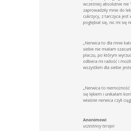
wcześniej absolutnie nie
zaprowadziły mnie do le
cukrzycy, z tarczyca jes
pogłębiał się, nic mi si
„Nerwica to dla mnie kat
siebie nie miałam szacu
płaczu, po którym wyrzuca
odbiera mi radość i możl
wszystkim dla siebie jest
„Nerwica to niemożność 
się lękiem i unikałam kon
właśnie nerwica czyli ciąg
Anonimowi
uczestnicy terapii