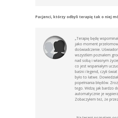
Pacjenci, którzy odbyli terapię tak o niej m
„Terapię będę wspominał 
jako moment przełomowy.
doświadczenie. Uświadomi
wszystkim poznałem grono 
nad sobą i własnym życi
co jest wspaniałym uczuc
baśni i legend, czyli świ
było to łatwe. Dowiedzi
popełniania błędów. Zroz
tego. Widzę jak bardzo d
automatycznie je wypier
Zobaczyłem też, że przez
„Na terapii poznałam os