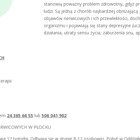
stanowią poważny problem zdrowotny, gdyż prz
ludzi. Są jedną z chorób najbardziej obniżającą 
objawów nerwicowych i ich przewlekłości, doch
organizmu i pojawiają się stany depresyjne (uczu
działania, utraty sensu życia, zaburzenia snu, ape
CH
erapii
erem
24 365 66 55
lub
506 041 902
NERWICOWYCH W PŁOCKU
rwa 12 tygodni. Odbywa się w grupie 8-12 osobowej. Pobyt w Oddzia