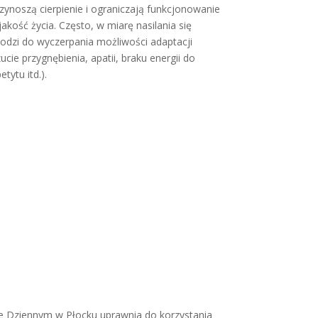
ynoszą cierpienie i ograniczają funkcjonowanie
jakość życia. Często, w miarę nasilania się
odzi do wyczerpania możliwości adaptacji
cie przygnębienia, apatii, braku energii do
tytu itd.).
le Dziennym w Płocku uprawnia do korzystania