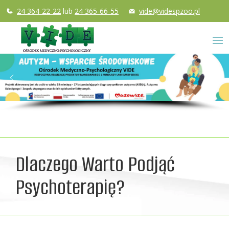
24 364-22-22
lub
24 365-66-55
vide@videspzoo.pl
Dlaczego Warto Podjąć
Psychoterapię?