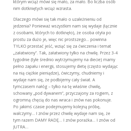
którym wciąż mówi się mało, za mało. Bo liczba osób
nim dotkniętych wciąż wzrasta.
Dlaczego mówi się tak mało o uzależnieniu od
jedzenia? Ponieważ wszystkim nam się wydaje (łącznie
z osobami, których to dotknęło), że osoba otyła po
prostu za dużo je, więc nic prostszego… powinna
TYLKO przestać jeść, wziąć się za ćwiczenia i temat
„załatwiony”. Tak, załatwiony tylko na chwilę. Przez 3-4
tygodnie (tyle średnio wytrzymujemy na diecie) mamy
pełno zapału i energii, stosujemy dietę (często wydając
na nią ciężkie pieniądze), ćwiczymy, chudniemy i
wydaje nam się, że podbijemy cały świat. A
tymczasem nałóg – tylko na tę właśnie chwilę,
schowany „pod dywanem”, przyczajony za rogiem, z
ogromną chęcią do nas wraca i znów nas pokonuje.
Po jakimś czasie podejmujemy kolejną próbę,
walczymy… I znów przez chwilę wydaje nam się, że
tym razem DAMY RADĘ… I znów porażka… I znów od
JUTRA…