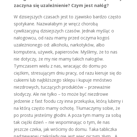
zaczyna się uzależnienie? Czym jest nałóg?
W dzisiejszych czasach jest to zjawisko bardzo często
spotykane. Nazwałabym je wręcz chorobą
cywilizacyjną dzisiejszych czasów. Jednak myśląc o
nałogowcu, od razu mamy przed oczyma kogoś
uzależnionego od: alkoholu, narkotyków, albo
komputera, używek, papierosów. Myślimy, że to nas
nie dotyczy, że my nie mamy takich nałogów.
Tymczasem wielu z nas, wracając do domu po
ciężkim, stresującym dniu pracy, od razu kieruje się do
cukierni lub najbliższego sklepu i kupuje mnóstwo
niezdrowych, tuczących produktów – przeważnie
słodyczy. Ale nie tylko – to może być niezdrowe
jedzenie z fast foodu czy inna przekąska, którą lubimy i
na którą często mamy ochotę. Tłumaczymy sobie, że
po prostu jesteśmy głodni. A poza tym mamy za sobą
tak ciężki dzień – nie wspominając o tym, ile nas
jeszcze czeka, jak wrócimy do domu. Taka tabliczka
nadziewanej czekolady nie jest więc niczym złym. „A