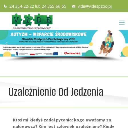
24 364-22-22
lub
24 365-66-55
vide@videspzoo.pl
Uzależnienie Od Jedzenia
Ktoś mi kiedyś zadał pytania: kogo uważamy za
nałogowca? Kim jest człowiek uzależniony? Kiedy