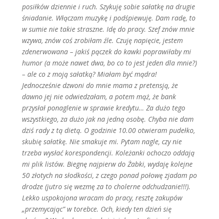
posiłków dziennie i ruch. Szykuję sobie sałatkę na drugie
śniadanie. Włączam muzykę i podśpiewuję. Dam radę, to
w sumie nie takie straszne. Idę do pracy. Szef znów mnie
wzywa, znów coś zrobiłam źle. Czuję napięcie, jestem
zdenerwowana – jakiś pączek do kawki poprawiłaby mi
humor (a może nawet dwa, bo co to jest jeden dla mnie?)
– ale co z moją sałatką? Miałam być mądra!
Jednocześnie dzwoni do mnie mama z pretensją, że
dawno jej nie odwiedzałam, a potem mąż, że bank
przysłał ponaglenie w sprawie kredytu… Za dużo tego
wszystkiego, za dużo jak na jedną osobę. Chyba nie dam
dziś rady z tą dietą. O godzinie 10.00 otwieram pudełko,
skubię sałatkę. Nie smakuje mi. Pytam nagle, czy nie
trzeba wysłać korespondencji. Koleżanki ochoczo oddają
mi plik listów. Biegnę najpierw do Żabki, wydaję kolejne
50 złotych na słodkości, z czego ponad połowę zjadam po
drodze (jutro się wezmę za to cholerne odchudzanie!!!).
Lekko uspokojona wracam do pracy, resztę zakupów
„przemycając” w torebce. Och, kiedy ten dzień się