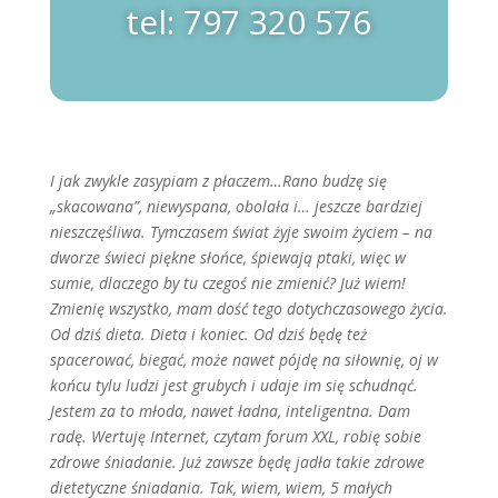
tel: 797 320 576
I jak zwykle zasypiam z płaczem…Rano budzę się
„skacowana”, niewyspana, obolała i… jeszcze bardziej
nieszczęśliwa. Tymczasem świat żyje swoim życiem – na
dworze świeci piękne słońce, śpiewają ptaki, więc w
sumie, dlaczego by tu czegoś nie zmienić? Już wiem!
Zmienię wszystko, mam dość tego dotychczasowego życia.
Od dziś dieta. Dieta i koniec. Od dziś będę też
spacerować, biegać, może nawet pójdę na siłownię, oj w
końcu tylu ludzi jest grubych i udaje im się schudnąć.
Jestem za to młoda, nawet ładna, inteligentna. Dam
radę. Wertuję Internet, czytam forum XXL, robię sobie
zdrowe śniadanie. Już zawsze będę jadła takie zdrowe
dietetyczne śniadania. Tak, wiem, wiem, 5 małych