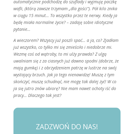
automatycznie podchodzę do szuflady i wyjmuję paczkę
wafli, (którą zawsze trzymam „dla gości”). Pół kilo znika
w ciągu 15 minut… To wszystko przez te nerwy. Kiedy ja
będę miała normalne życie? – zadaję sobie idiotyczne
pytanie…
A wieczorem? Wszyscy już poszli spać… a ja, co? Zjadłam
już wszystko, co tylko mi się zmieściło i niedobrze mi.
Wezmę coś od wątroby, to mi ulży prawda? Z ulgą
uwalniam się z za ciasnych już dawno spodni (dobrze, że
mają gumkę) i z obrzydzeniem patrzę w lustrze na swój
wystający brzuch. Jak ja tego nienawidzę! Muszę z tym
skończyć, muszę schudnąć, nie mogę tak dalej żyć! W co
ja się jutro znów ubiorę? Nie mam nawet ochoty iść do
pracy… Dlaczego tak jest?
ZADZWOŃ DO NAS!