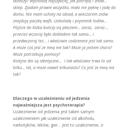
skończy? Wychodzę najszybciej, jak potrafię i znów…
sklep. Zjadam prawie wszystko, mało nie pęknę i jadę do
domu. Nie mam ochoty na obiad, a wieczorem znów
znajduję paczkę wafli, czekoladę i pojemnik lodów…
Pójście do łóżka kończy się płaczem… zaraz, zaraz….
przecież wczoraj było dokładnie tak samo… i
przedwczoraj też… i właściwie codziennie jest tak samo.
A może coś jest ze mną nie tak? Może ja jestem chora?
Może potrzebuję pomocy?
Kolejne dni są identyczne… I tak właściwie trwa to od
kilku… lat, a może nawet kilkunastu? Co jest ze mną nie
tak?
Dlaczego w uzależnieniu od jedzenia
najważniejsza jest psychoterapia?
Uzależnienie od jedzenia jest takim samym
uzależnieniem jak uzależnienie od alkoholu,
narkotyków, leków, gier… Jest to uzależnienie, o