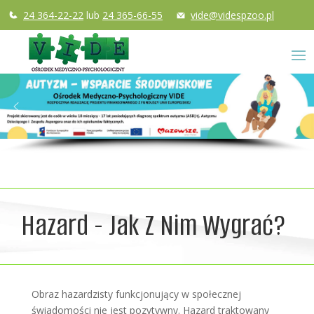
24 364-22-22
lub
24 365-66-55
vide@videspzoo.pl
Hazard - Jak Z Nim Wygrać?
Obraz hazardzisty funkcjonujący w społecznej
świadomości nie jest pozytywny. Hazard traktowany