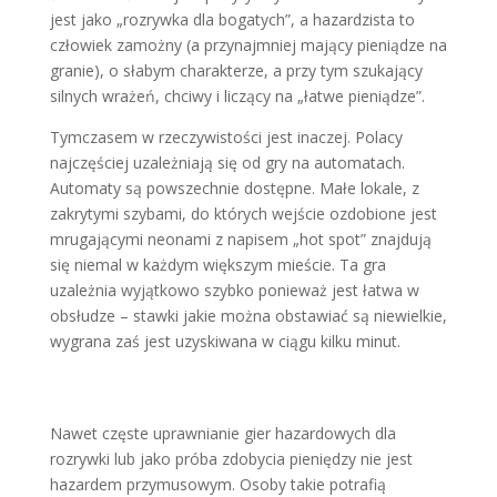
jest jako „rozrywka dla bogatych”, a hazardzista to
człowiek zamożny (a przynajmniej mający pieniądze na
granie), o słabym charakterze, a przy tym szukający
silnych wrażeń, chciwy i liczący na „łatwe pieniądze”.
Tymczasem w rzeczywistości jest inaczej. Polacy
najczęściej uzależniają się od gry na automatach.
Automaty są powszechnie dostępne. Małe lokale, z
zakrytymi szybami, do których wejście ozdobione jest
mrugającymi neonami z napisem „hot spot” znajdują
się niemal w każdym większym mieście. Ta gra
uzależnia wyjątkowo szybko ponieważ jest łatwa w
obsłudze – stawki jakie można obstawiać są niewielkie,
wygrana zaś jest uzyskiwana w ciągu kilku minut.
Nawet częste uprawnianie gier hazardowych dla
rozrywki lub jako próba zdobycia pieniędzy nie jest
hazardem przymusowym. Osoby takie potrafią